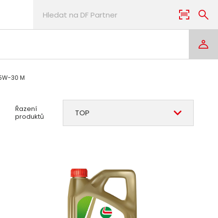
5W-30 M
Řazení
TOP
produktů