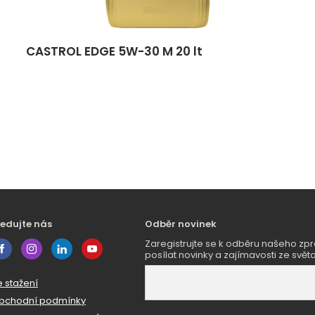
CASTROL EDGE 5W-30 M 20 lt
ledujte nás
Odběr novinek
Zaregistrujte se k odběru našeho 
posílat novinky a zajímavosti ze světa
e stažení
bchodní podmínky