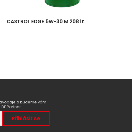
CASTROL EDGE 5W-30 M 208 lt
zpravodaje a budeme vám
 DF Partner.