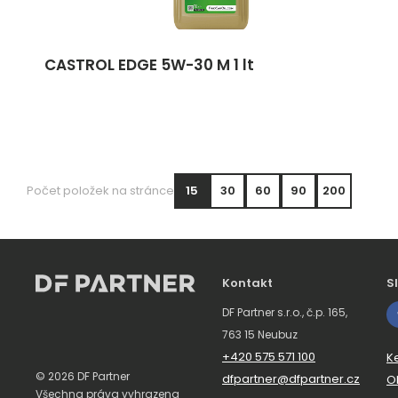
CASTROL EDGE 5W-30 M 1 lt
Počet položek na stránce
15
30
60
90
200
Kontakt
S
DF Partner s.r.o., č.p. 165,
763 15 Neubuz
+420 575 571 100
K
© 2026 DF Partner
dfpartner@dfpartner.cz
O
Všechna práva vyhrazena