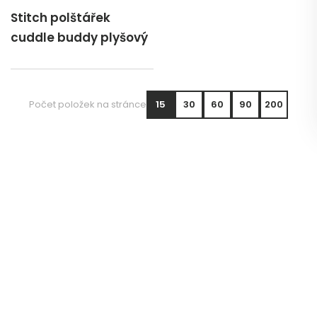
Stitch polštářek
cuddle buddy plyšový
Počet položek na stránce
15
30
60
90
200