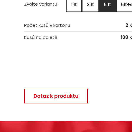
Zvolte variantu
1 lt
3 lt
5 lt
5lt+
Počet kusů v kartonu
2 
Kusů na paletě
108 
Dotaz k produktu