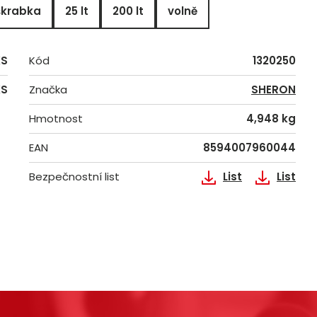
škrabka
25 lt
200 lt
volně
KS
Kód
1320250
KS
Značka
SHERON
Hmotnost
4,948 kg
EAN
8594007960044
Bezpečnostní list
List
List