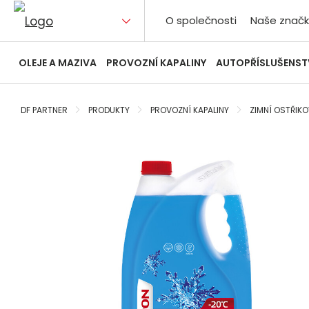
O společnosti
Naše značk
OLEJE A MAZIVA
PROVOZNÍ KAPALINY
AUTOPŘÍSLUŠENST
DF PARTNER
PRODUKTY
PROVOZNÍ KAPALINY
ZIMNÍ OSTŘIK