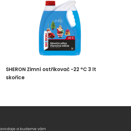
SHERON Zimní ostřikovač -22 °C 3 lt
skořice
zpravodaje a budeme vám