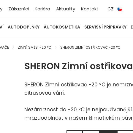
y
Zákazníci
Kariéra
Aktuality
Kontakt
CZ
VÍ
AUTODOPLŇKY
AUTOKOSMETIKA
SERVISNÍ PŘÍPRAVKY
OVAČE
ZIMNÍ SMĚSI -20 °C
SHERON ZIMNÍ OSTŘIKOVAČ -20 °C
SHERON Zimní ostřikovač
SHERON Zimní ostřikovač -20 °C je nemrzn
citrusovou vůní.
Nezámrznost do -20 °C je nejpoužívanější
mrazuodolnost v našem klimatickém pás