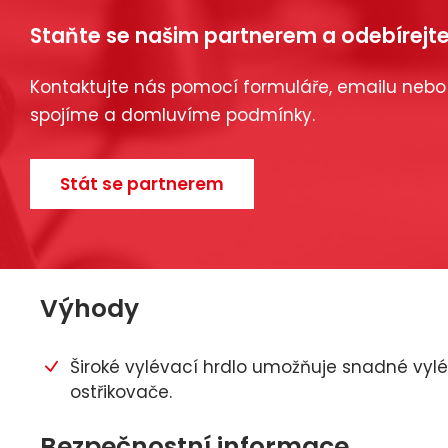
Staňte se našim partnerem a odebírejte
Kontaktujte nás pomocí formuláře, emailu nebo
spojíme a domluvíme podmínky.
Stát se partnerem
Výhody
Široké vylévací hrdlo umožňuje snadné vylé
ostřikovače.
Bezpečnostní informace