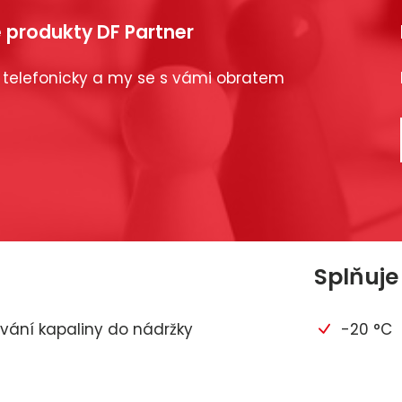
 produkty DF Partner
 telefonicky a my se s vámi obratem
Splňuje
vání kapaliny do nádržky
-20 °C