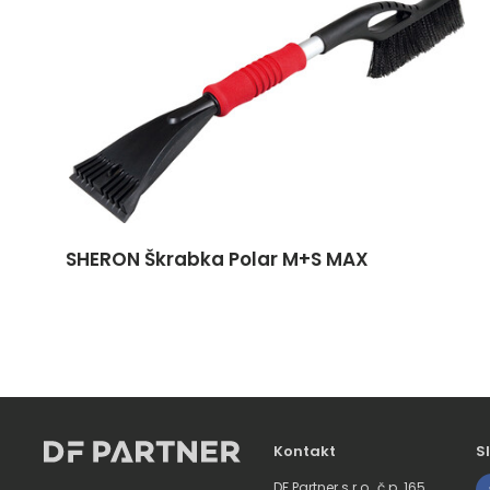
SHERON Škrabka Polar M+S MAX
Kontakt
S
DF Partner s.r.o., č.p. 165,