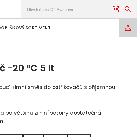
DOPLŇKOVÝ SORTIMENT
 -20 °C 5 lt
oucí zimní směs do ostřikovačů s příjemnou
 a po většinu zimní sezóny dostatečná
mu.