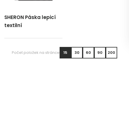
SHERON Páska lepicí
textilní
Počet položek na stránce
15
30
60
90
200