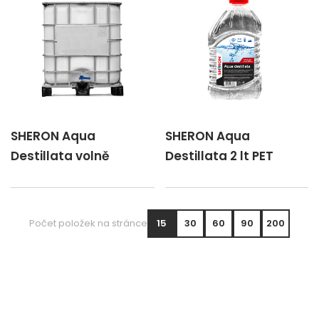
SHERON Aqua
SHERON Aqua
Destillata volně
Destillata 2 lt PET
Počet položek na stránce
15
30
60
90
200