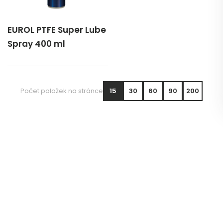
EUROL PTFE Super Lube
Spray 400 ml
Počet položek na stránce
15
30
60
90
200