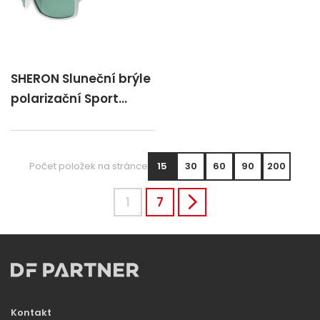
SHERON Sluneční brýle
polarizační Sport
bílá/Z519EP/P
Počet položek na stránce
15
30
60
90
200
1
7
Kontakt