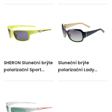
SHERON Sluneční brýle
Sluneční brýle
polarizační Sport
polarizační Lady
žlutá/Z519DP/P
/Z307P/P