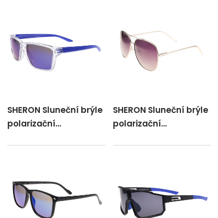
SHERON Sluneční brýle
SHERON Sluneční brýle
polarizační
polarizační
Unisex/Z277AP/P
Pilot/Z370AM/P