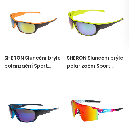
SHERON Sluneční brýle
SHERON Sluneční brýle
polarizační Sport
polarizační Sport
oranž./Z505P/P
žlutá/Z505BP/P