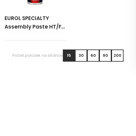
EUROL SPECIALTY
Assembly Paste HT/FD
Spray 400 ml
Počet položek na stránce
15
30
60
90
200