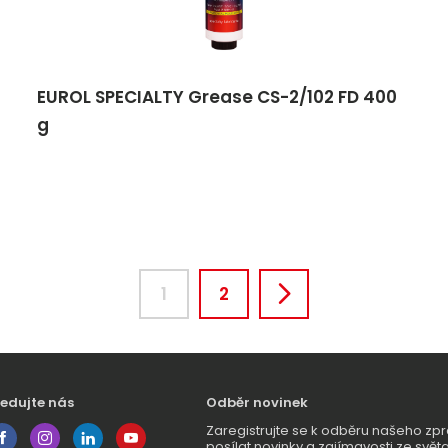
EUROL SPECIALTY Grease CS-2/102 FD 400
g
1
2
ledujte nás
Odběr novinek
Zaregistrujte se k odběru našeho 
posílat novinky a zajímavosti ze světa