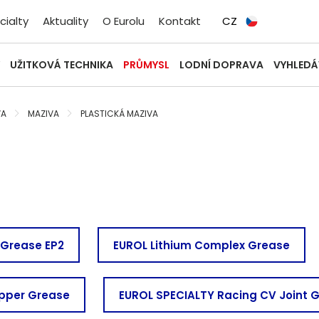
cialty
Aktuality
O Eurolu
Kontakt
CZ
UŽITKOVÁ TECHNIKA
PRŮMYSL
LODNÍ DOPRAVA
VYHLEDÁ
VA
MAZIVA
PLASTICKÁ MAZIVA
 Grease EP2
EUROL Lithium Complex Grease
pper Grease
EUROL SPECIALTY Racing CV Joint 