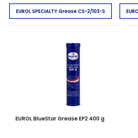
EUROL SPECIALTY Grease CS-2/103-S
EURO
EUROL SPECIALTY Grease HY-2/102 FD HT
E
EUROL SPECIALTY Grease PU-2/502
EUROL BlueStar Grease EP2 400 g