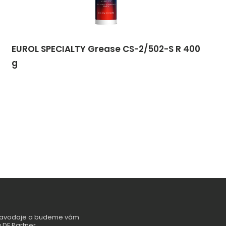
EUROL SPECIALTY Grease CS-2/502-S R 400
g
zpravodaje a budeme vám
 DF Partner.