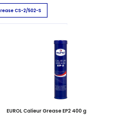
Grease CS-2/502-S
CIALTY Grease CS-2/102 FD
EUROL Calieur Grease EP2 400 g