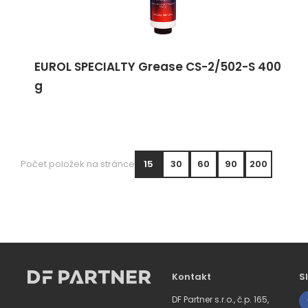
EUROL SPECIALTY Grease CS-2/502-S 400
g
Počet položek na stránce
15
30
60
90
200
Kontakt
S
DF Partner s.r.o., č.p. 165,