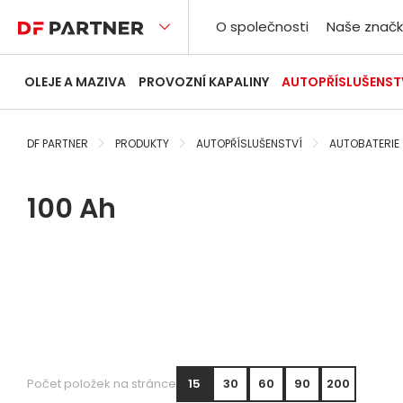
O společnosti
Naše značk
OLEJE A MAZIVA
PROVOZNÍ KAPALINY
AUTOPŘÍSLUŠENST
DF PARTNER
PRODUKTY
AUTOPŘÍSLUŠENSTVÍ
AUTOBATERIE
100 Ah
Počet položek na stránce
15
30
60
90
200