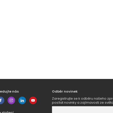
ledujte nás
Odběr novinek
Zaregistrujte se k odběru našeho 
posílat novinky a zajímavosti ze světa
e stažení