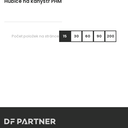
Hubice na kanystr PHM
Počet položek na stránce
15
30
60
90
200