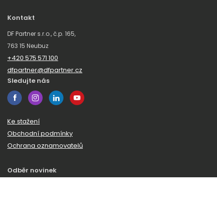
Kontakt
DF Partner s.r.o., č.p. 165,
763 15 Neubuz
+420 575 571 100
dfpartner@dfpartner.cz
Sledujte nás
Ke stažení
Obchodní podmínky
Ochrana oznamovatelů
Odběr novinek
Zaregistrujte se k odběru našeho zpravodaje a budeme vám
posílat novinky a zajímavosti ze světa DF Partner.