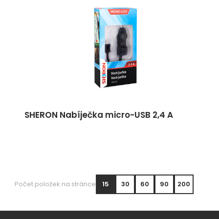
SHERON Nabíječka micro-USB 2,4 A
Počet položek na stránce
15
30
60
90
200