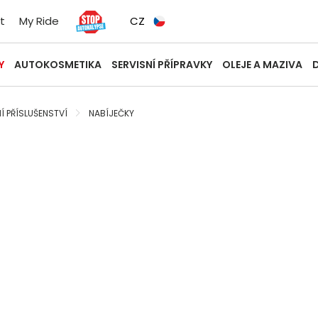
t
My Ride
CZ
Y
AUTOKOSMETIKA
SERVISNÍ PŘÍPRAVKY
OLEJE A MAZIVA
Í PŘÍSLUŠENSTVÍ
NABÍJEČKY