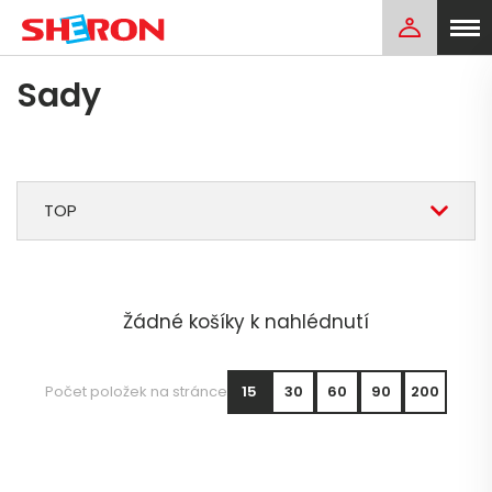
Sady
TOP
Žádné košíky k nahlédnutí
Počet položek na stránce
15
30
60
90
200