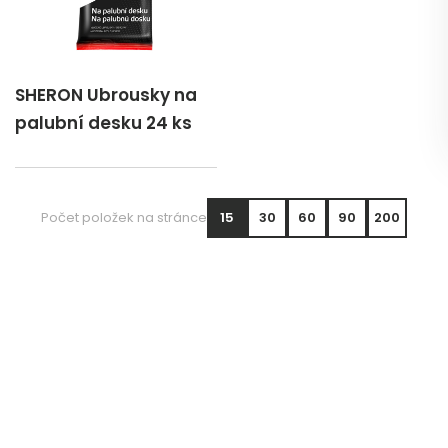
SHERON Ubrousky na
palubní desku 24 ks
Počet položek na stránce
15
30
60
90
200