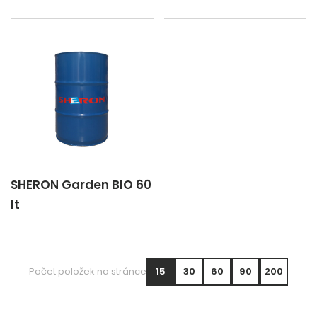
SHERON Garden BIO 60
lt
Počet položek na stránce
15
30
60
90
200