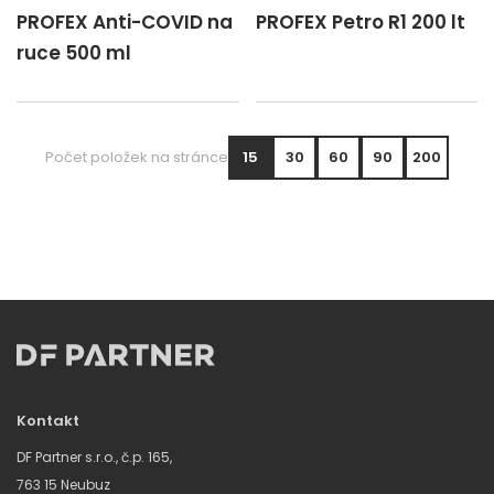
PROFEX Anti-COVID na
PROFEX Petro R1 200 lt
ruce 500 ml
Počet položek na stránce
15
30
60
90
200
Kontakt
DF Partner s.r.o., č.p. 165,
763 15 Neubuz