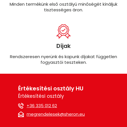
Minden termékünk első osztályú minőségét kínáljuk
tisztességes áron.
Díjak
Rendszeresen nyerünk és kapunk díjakat független
fogyasztói teszteken.
Értékesítési osztály HU
Értékesítési osztály
+36 335 012 62
megrendelesek@sheron.eu