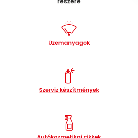
részére
Üzemanyagok
Szerviz készítmények
Autókozmetikai cikkek