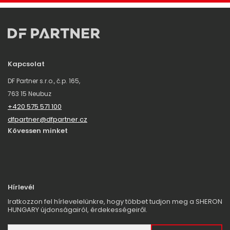
Kapcsolat
DF Partner s.r.o., č.p. 165,
763 15 Neubuz
+420 575 571 100
dfpartner@dfpartner.cz
Kövessen minket
Hírlevél
Iratkozzon fel hírlevelelünkre, hogy többet tudjon meg a SHERON
HUNGARY újdonságairól, érdekességeiről.