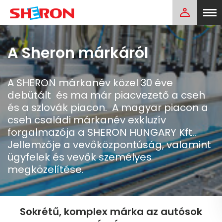
A Sheron márkáról
A SHERON márkanév közel 30 éve
debütált és ma már piacvezető a cseh
és a szlovák piacon. A magyar piacon a
cseh családi márkanév exkluzív
forgalmazója a SHERON HUNGARY Kft..
Jellemzője a vevőközpontúság, valamint
ügyfelek és vevők személyes
megközelítése.
Sokrét
ű, komplex márka az autósok