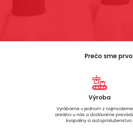
Prečo sme prvou
Výroba
Vyrábame v jednom z najmodernej
areálov u nás a dodávame prevád
kvapaliny a autopríslušenstvo.