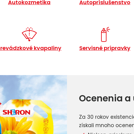
Autokozmetika
Autopríslušenstvo
Prevádzkové kvapaliny
Servisné prípravky
Ocenenia a
Za 30 rokov existenc
získali mnoho ocenení.