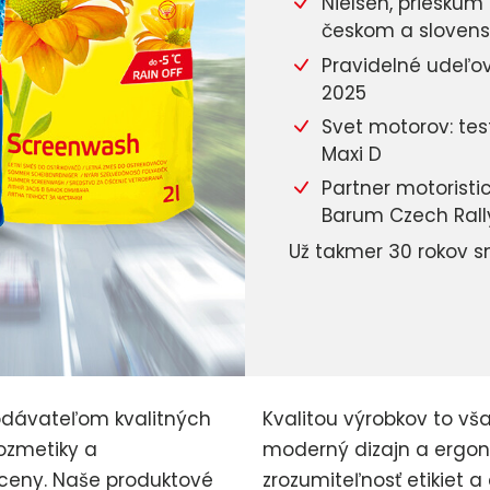
Nielsen, prieskum
českom a slovens
Pravidelné udeľo
2025
Svet motorov: tes
Maxi D
Partner motorist
Barum Czech Rally
Už takmer 30 rokov 
dávateľom kvalitných
Kvalitou výrobkov to vš
ozmetiky a
moderný dizajn a ergon
 ceny. Naše produktové
zrozumiteľnosť etikiet a