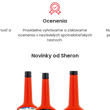
Ocenenia
nosť a
Pravidelne vyhrávame a získavame
Na
ocenenia v nezávislých spotrebiteľských
p
testoch.
Novinky od Sheron