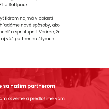
T a Softpack.
ť lídrom najmä v oblasti
le hľadáme nové spôsoby, ako
acniť a sprístupniť. Veríme, že
e aj váš partner na štyroch
ňte sa naším partnerom
a vám ozveme a predložíme vám