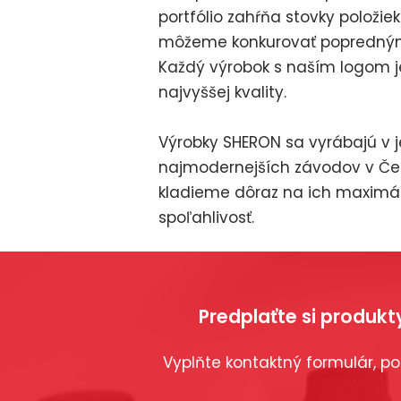
portfólio zahŕňa stovky položie
môžeme konkurovať popredný
Každý výrobok s naším logom j
najvyššej kvality.
Výrobky SHERON sa vyrábajú v 
najmodernejších závodov v Čes
kladieme dôraz na ich maximá
spoľahlivosť.
Predplaťte si produkt
Vyplňte kontaktný formulár, 