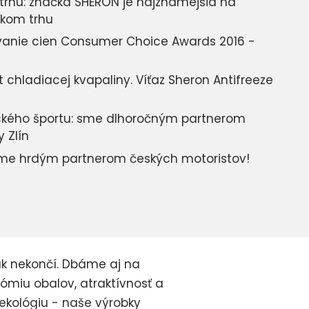
 trhu: značka SHERON je najznámejšia na
kom trhu
vanie cien Consumer Choice Awards 2016 -
t chladiacej kvapaliny. Víťaz Sheron Antifreeze
ického športu: sme dlhoročným partnerom
 Zlín
sme hrdým partnerom českých motoristov!
ak nekončí. Dbáme aj na
ómiu obalov, atraktívnosť a
 ekológiu - naše výrobky