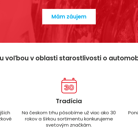
Mám záujem
 voľbou v oblasti starostlivosti o automo
Tradícia
ších
Na českom trhu pôsobíme už viac ako 30
Ponú
zkové
rokov a šírkou sortimentu konkurujeme
svetovým značkám.