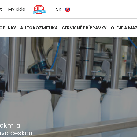
t
My Ride
SK
OPLNKY
AUTOKOZMETIKA
SERVISNÉ PRÍPRAVKY
OLEJE A MA
rokmi a
táva českou