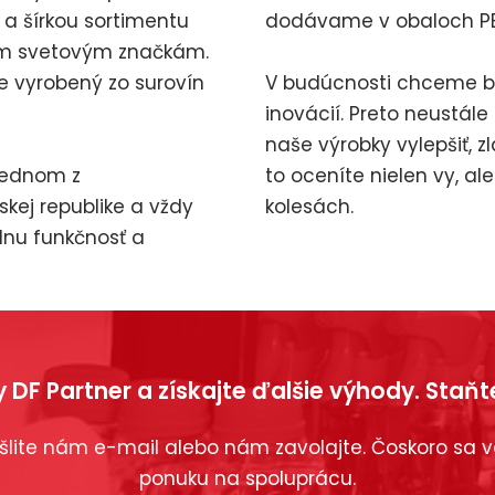
k a šírkou sortimentu
dodávame v obaloch PE
m svetovým značkám.
e vyrobený zo surovín
V budúcnosti chceme by
inovácií. Preto neustá
naše výrobky vylepšiť, zl
jednom z
to oceníte nielen vy, al
kej republike a vždy
kolesách.
lnu funkčnosť a
y DF Partner a získajte ďalšie výhody. Sta
pošlite nám e-mail alebo nám zavolajte. Čoskoro s
ponuku na spoluprácu.