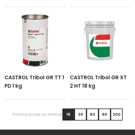
CASTROL Tribol GR TT 1
CASTROL Tribol GR XT
PD 1 kg
2 HT 18 kg
Počet položek na stránce
15
30
60
90
200