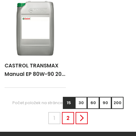
CASTROL TRANSMAX
Manual EP 80W-90 20
lt
Počet položek na stránce
15
30
60
90
200
1
2