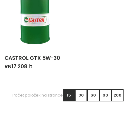
CASTROL GTX 5W-30
RN17 208 lt
Počet položek na stránce
15
30
60
90
200