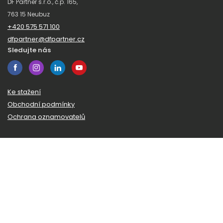
DF Partner s.r.o., č.p. 165,
763 15 Neubuz
+420 575 571 100
dfpartner@dfpartner.cz
Sledujte nás
Ke stažení
Obchodní podmínky
Ochrana oznamovatelů
Odběr novinek
Zaregistrujte se k odběru našeho zpravodaje a budeme vám
posílat novinky a zajímavosti ze světa DF Partner.
© 2026 DF Partner