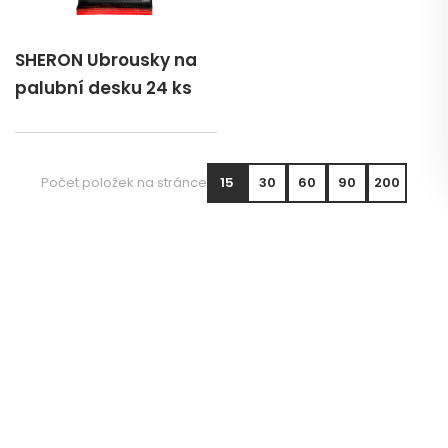
SHERON Ubrousky na
palubní desku 24 ks
Počet položek na stránce
15
30
60
90
200