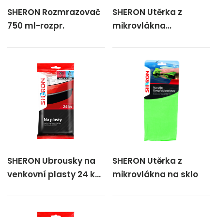
SHERON Rozmrazovač
SHERON Utěrka z
750 ml-rozpr.
mikrovlákna
Univerzální
SHERON Ubrousky na
SHERON Utěrka z
venkovní plasty 24 ks
mikrovlákna na sklo
- new