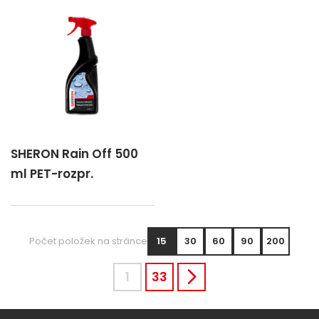
SHERON Rain Off 500
ml PET-rozpr.
Počet položek na stránce
15
30
60
90
200
1
33