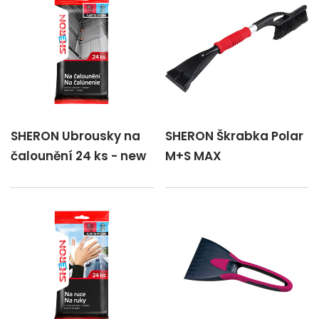
SHERON Ubrousky na
SHERON Škrabka Polar
čalounění 24 ks - new
M+S MAX