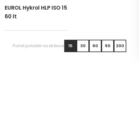
EUROL Hykrol HLP ISO 15
60 lt
Počet položek na stránce
15
30
60
90
200