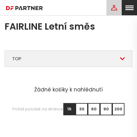
FAIRLINE Letní směs
TOP
Žádné košíky k nahlédnutí
Počet položek na stránce
15
30
60
90
200