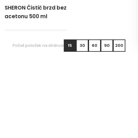
SHERON Čistič brzd bez
acetonu 500 ml
Počet položek na stránce
15
30
60
90
200