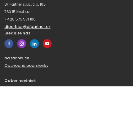
DF Partner s.r.o., č.p. 165,
763 15 Neubuz
+420 575 571 100
dfpartner@dfpartner.cz
Sledujte nás
Na stiahnutie
Obchodné podmienky
Odber noviniek
Zaregistrujte sa k odberu nášho spravodajcu a budeme vám
posielať novinky a zaujímavosti zo sveta DF Partner.
© 2026 DF Partner
Všetky práva vyhradené