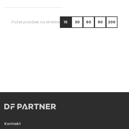
lt
Počet položiek na stránke
15
30
60
90
200
Kontakt