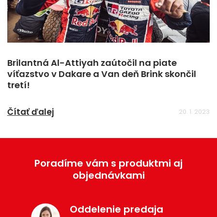
Brilantná Al-Attiyah zaútočil na piate
víťazstvo v Dakare a Van deň Brink skončil
tretí!
Čítať ďalej
20. 1. 2023
Poradíme vám s produktmi aj
objednávkami
Oddelenie predaja