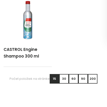
CASTROL Engine
Shampoo 300 ml
Počet položiek na stránke
15
30
60
90
200