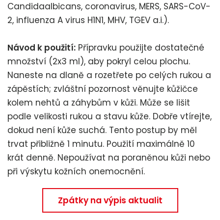
Candidaalbicans, coronavirus, MERS, SARS-CoV-
2, influenza A virus H1N1, MHV, TGEV a.i.).
Návod k použití:
Přípravku použijte dostatečné
množství (2x3 ml), aby pokryl celou plochu.
Naneste na dlaně a rozetřete po celých rukou a
zápěstích; zvláštní pozornost věnujte kůžičce
kolem nehtů a záhybům v kůži. Může se lišit
podle velikosti rukou a stavu kůže. Dobře vtírejte,
dokud není kůže suchá. Tento postup by měl
trvat přibližně 1 minutu. Použití maximálně 10
krát denně. Nepoužívat na poraněnou kůži nebo
při výskytu kožních onemocnění.
Zpátky na výpis aktualit