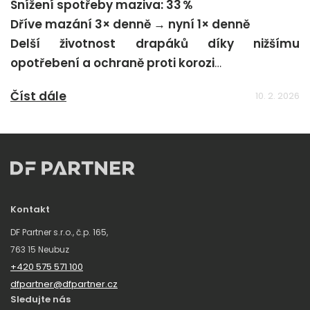
Snížení spotřeby maziva: 33 %
Dříve mazání 3× denně → nyní 1× denně
Delší životnost drapáků díky nižšímu
opotřebení a ochraně proti korozi
Méně prostojů a nižší náklady na údržbu
Číst dále
10. 2. 2026
Kontakt
DF Partner s.r.o., č.p. 165,
763 15 Neubuz
+420 575 571 100
dfpartner@dfpartner.cz
Sledujte nás