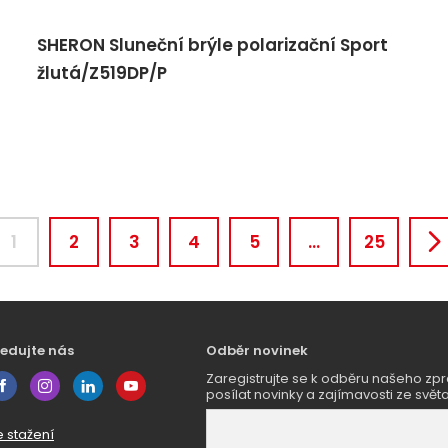
SHERON Sluneční brýle polarizační Sport
žlutá/Z519DP/P
1
2
3
4
5
...
25
ledujte nás
Odběr novinek
Zaregistrujte se k odběru našeho 
posílat novinky a zajímavosti ze světa
e stažení