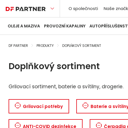
O společnosti
Naše značk
OLEJE A MAZIVA
PROVOZNÍ KAPALINY
AUTOPŘÍSLUŠENST
DF PARTNER
PRODUKTY
DOPLŇKOVÝ SORTIMENT
Doplňkový sortiment
Grilovací sortiment, baterie a svítilny, drogerie.
Grilovací potřeby
Baterie a svítiln
ANTI-COVID dezinfekce
Čerpadla