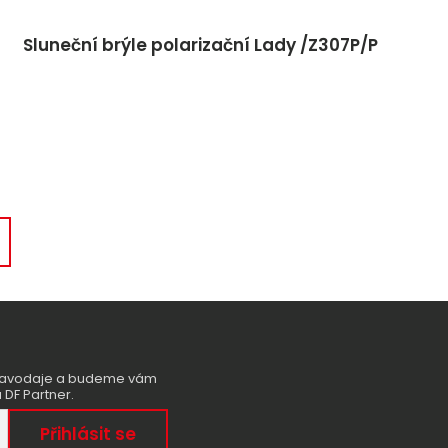
Sluneční brýle polarizační Lady /Z307P/P
zpravodaje a budeme vám
 DF Partner.