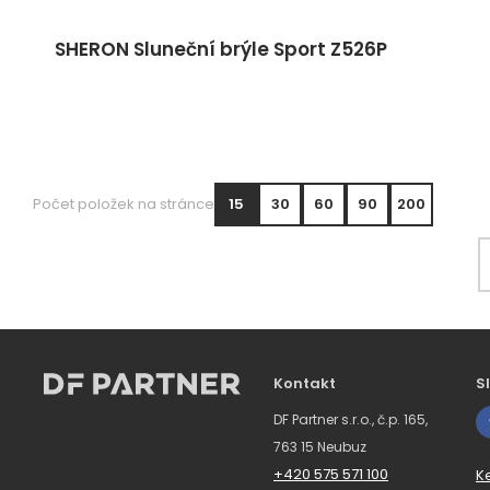
SHERON Sluneční brýle Sport Z526P
Počet položek na stránce
15
30
60
90
200
Kontakt
S
DF Partner s.r.o., č.p. 165,
763 15 Neubuz
+420 575 571 100
K