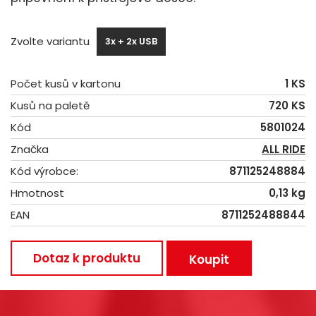
Zvolte variantu
3x + 2x USB
Počet kusů v kartonu
1 KS
Kusů na paletě
720 KS
Kód
5801024
Značka
ALL RIDE
Kód výrobce:
871125248884
Hmotnost
0,13 kg
EAN
8711252488844
Dotaz k produktu
Koupit