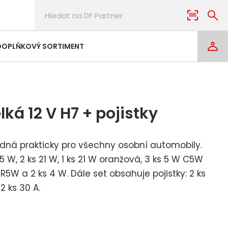
DOPLŇKOVÝ SORTIMENT
ká 12 V H7 + pojistky
odná prakticky pro všechny osobní automobily.
5 W, 2 ks 21 W, 1 ks 21 W oranžová, 3 ks 5 W C5W
 W R5W a 2 ks 4 W. Dále set obsahuje pojistky: 2 ks
 2 ks 30 A.