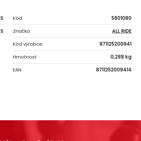
KS
Kód
5801080
KS
Značka
ALL RIDE
Kód výrobce:
871125200941
Hmotnost
0,288 kg
EAN
8711252009414