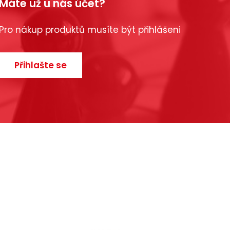
Máte už u nás účet?
Pro nákup produktů musíte být přihlášeni
Přihlašte se