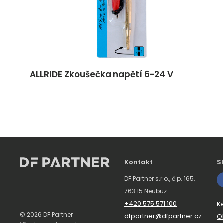
ALLRIDE Zkoušečka napětí 6-24 V
Kontakt
S
DF Partner s.r.o., č.p. 165,
763 15 Neubuz
+420 575 571 100
K
© 2026 DF Partner
dfpartner@dfpartner.cz
O