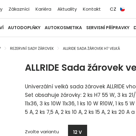
y
Zákazníci
Kariéra
Aktuality
Kontakt
CZ
VÍ
AUTODOPLŇKY
AUTOKOSMETIKA
SERVISNÍ PŘÍPRAVKY
Y
REZERVNÍ SADY ŽÁROVEK
ALLRIDE SADA ŽÁROVEK H7 VELKÁ
ALLRIDE Sada žárovek vel
Univerzální velká sada žárovek ALLRIDE vh
Set obsahuje žárovky: 2 ks H7 55 W, 3 ks 21/
11x36, 3 ks 10W 11x36, 1 ks 10 W R10W, 1 ks 5
5 A, 2 ks 7,5 A, 2 ks 10 A, 2 ks 15 A, 2 ks 20 A a
Zvolte variantu
12 V