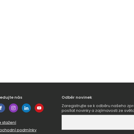
ledujte nás
Odběr novinek
Zaregistrujte se k odběru našeho 
posílat novinky a zajímavosti ze světa
e stažení
bchodní podmínky