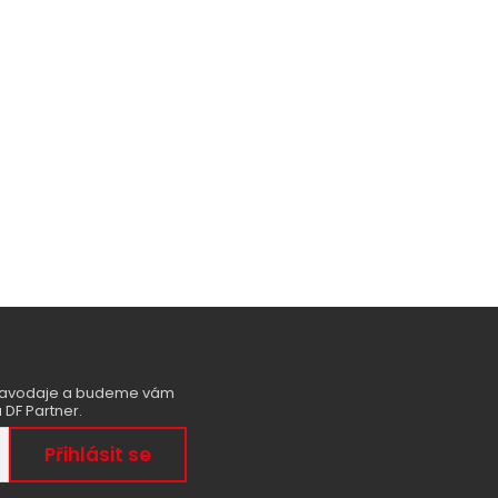
zpravodaje a budeme vám
 DF Partner.