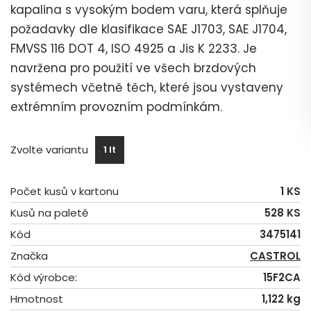
kapalina s vysokým bodem varu, která splňuje
požadavky dle klasifikace SAE J1703, SAE J1704,
FMVSS 116 DOT 4, ISO 4925 a Jis K 2233. Je
navržena pro použití ve všech brzdových
systémech včetně těch, které jsou vystaveny
extrémním provozním podmínkám.
Zvolte variantu
1 lt
Počet kusů v kartonu
1 KS
Kusů na paletě
528 KS
Kód
3475141
Značka
CASTROL
Kód výrobce:
15F2CA
Hmotnost
1,122 kg