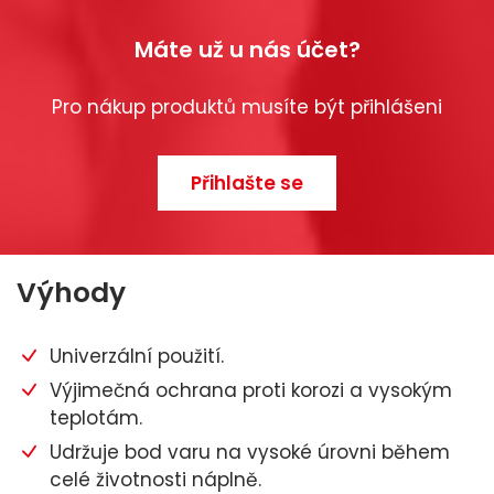
Máte už u nás účet?
Pro nákup produktů musíte být přihlášeni
Přihlašte se
Výhody
Univerzální použití.
Výjimečná ochrana proti korozi a vysokým
teplotám.
Udržuje bod varu na vysoké úrovni během
celé životnosti náplně.