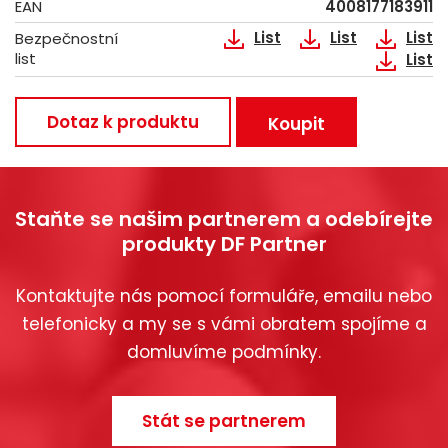
EAN
4008177183911
List
List
List
Bezpečnostní
list
List
Dotaz k produktu
Koupit
Staňte se našim partnerem a odebírejte
produkty DF Partner
Kontaktujte nás pomocí formuláře, emailu nebo
telefonicky a my se s vámi obratem spojíme a
domluvíme podmínky.
Stát se partnerem