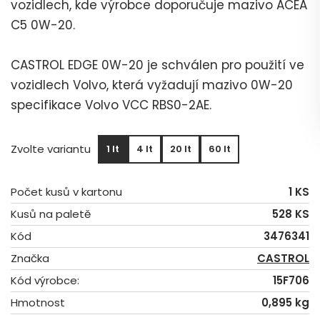
vozidlech, kde výrobce doporučuje mazivo ACEA
C5 0W-20.
CASTROL EDGE 0W-20 je schválen pro použití ve
vozidlech Volvo, která vyžadují mazivo 0W-20
specifikace Volvo VCC RBS0-2AE.
Zvolte variantu
1 lt
4 lt
20 lt
60 lt
Počet kusů v kartonu
1 KS
Kusů na paletě
528 KS
Kód
3476341
Značka
CASTROL
Kód výrobce:
15F706
Hmotnost
0,895 kg