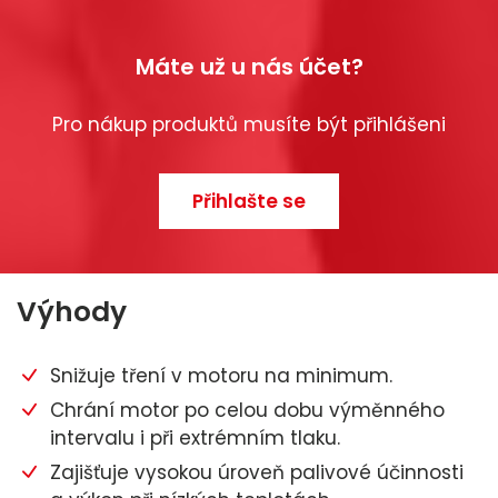
Máte už u nás účet?
Pro nákup produktů musíte být přihlášeni
Přihlašte se
Výhody
Snižuje tření v motoru na minimum.
Chrání motor po celou dobu výměnného
intervalu i při extrémním tlaku.
Zajišťuje vysokou úroveň palivové účinnosti