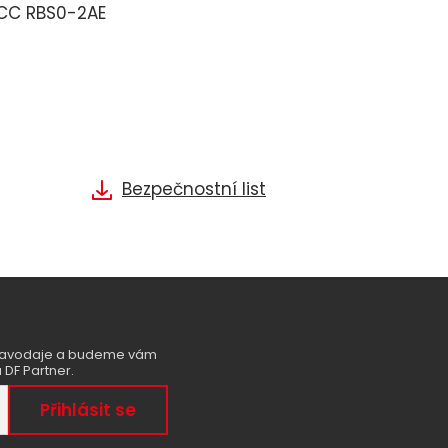
VCC RBS0-2AE
Bezpečnostní list
zpravodaje a budeme vám
 DF Partner.