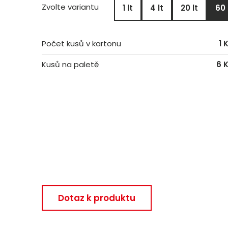
Zvolte variantu
1 lt
4 lt
20 lt
60 
Počet kusů v kartonu
1 
Kusů na paletě
6 
Dotaz k produktu