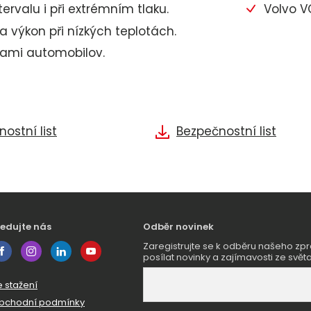
valu i při extrémním tlaku.
Volvo 
a výkon při nízkých teplotách.
ami automobilov.
ostní list
Bezpečnostní list
ledujte nás
Odběr novinek
Zaregistrujte se k odběru našeho 
posílat novinky a zajímavosti ze světa
e stažení
bchodní podmínky