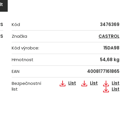
lt
KS
Kód
3476369
KS
Značka
CASTROL
Kód výrobce:
15DA98
Hmotnost
54,68 kg
EAN
4008177161865
List
List
List
Bezpečnostní
list
List