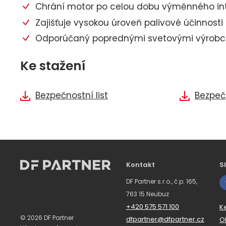
Chrání motor po celou dobu výměnného inter
Zajišťuje vysokou úroveň palivové účinnosti 
Odporúčaný poprednými svetovými výrobc
Ke stažení
Bezpečnostní list
Bezpečn
Kontakt
S
DF Partner s.r.o., č.p. 165,
763 15 Neubuz
+420 575 571 100
K
© 2026 DF Partner
dfpartner@dfpartner.cz
O