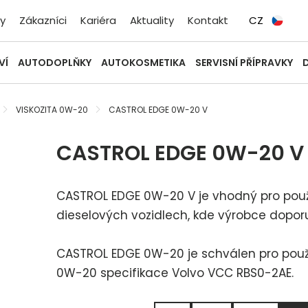
y
Zákazníci
Kariéra
Aktuality
Kontakt
CZ
VÍ
AUTODOPLŇKY
AUTOKOSMETIKA
SERVISNÍ PŘÍPRAVKY
VISKOZITA 0W-20
CASTROL EDGE 0W-20 V
CASTROL EDGE 0W-20 V 
CASTROL EDGE 0W-20 V je vhodný pro použ
dieselových vozidlech, kde výrobce dopo
CASTROL EDGE 0W-20 je schválen pro použit
0W-20 specifikace Volvo VCC RBS0-2AE.