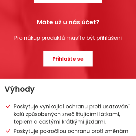
Máte už u nás účet?
Pro nákup produktů musíte být přihlášeni
Přihlašte se
Výhody
Poskytuje vynikající ochranu proti usazování
kalů způsobených znečišťujícími látkami,
teplem a častými krátkými jízdami.
Poskytuje pokročilou ochranu proti změnám