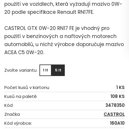
použití ve vozidlech, která vyžadují mazivo 0W-
20 podle specifikace Renault RN17FE.
CASTROL GTX 0W-20 RN17 FE je vhodný pro
použití v benzínových a naftových motorech
automobilů, u nichž výrobce doporučuje mazivo
ACEA C5 0W-20.
Zvolte variantu
1 lt
5 lt
Počet kusů v kartonu
1 KS
Kusů na paletě
108 KS
Kód
3478350
Značka
CASTROL
Kód výrobce:
160A10