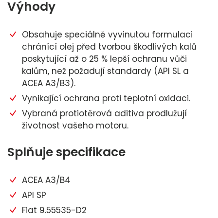
Výhody
Obsahuje speciálně vyvinutou formulaci
chránící olej před tvorbou škodlivých kalů
poskytující až o 25 % lepší ochranu vůči
kalům, než požadují standardy (API SL a
ACEA A3/B3).
Vynikající ochrana proti teplotní oxidaci.
Vybraná protiotěrová aditiva prodlužují
životnost vašeho motoru.
Splňuje specifikace
ACEA A3/B4
API SP
Fiat 9.55535-D2