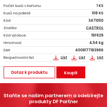
Počet kusů v kartonu
1 KS
Kusů na paletě
108 KS
Kód
3471050
Značka
CASTROL
Kód výrobce:
15F629
Hmotnost
4,54 kg
EAN
4008177183966
Bezpečnostní list
List
List
List
Dotaz k produktu
Koupit
Staňte se našim partnerem a odebírejte
produkty DF Partner