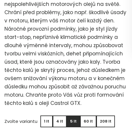
nejspolehlivějších motorových olejů na světě.
Chrání před problémy, jako např. škodlivé úsady
v motoru, kterým váš motor čelí každý den.
Náročné provozní podmínky, jako je styl jízdy
start-stop, nepříznivé klimatické podmínky a
dlouhé výměnné intervaly, mohou způsobovat
tvorbu velmi viskózních, dehet připomínajících
úsad, které jsou označovány jako kaly. Tvorba
těchto kalů je skrytý proces, jehož důsledkem je
ovšem snižování výkonu motoru a v konečném
důsledku mohou způsobit až závažnou poruchu
motoru. Chraňte proto Váš vůz proti formování
těchto kalů s oleji Castrol GTX.
Zvolte variantu
1 lt
4 lt
5 lt
60 lt
208 lt