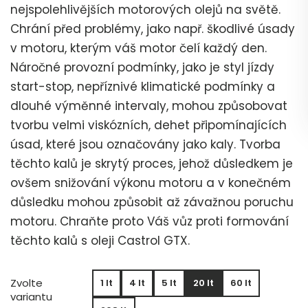
nejspolehlivějších motorových olejů na světě.
Chrání před problémy, jako např. škodlivé úsady
v motoru, kterým váš motor čelí každý den.
Náročné provozní podmínky, jako je styl jízdy
start-stop, nepříznivé klimatické podmínky a
dlouhé výměnné intervaly, mohou způsobovat
tvorbu velmi viskózních, dehet připomínajících
úsad, které jsou označovány jako kaly. Tvorba
těchto kalů je skrytý proces, jehož důsledkem je
ovšem snižování výkonu motoru a v konečném
důsledku mohou způsobit až závažnou poruchu
motoru. Chraňte proto Váš vůz proti formování
těchto kalů s oleji Castrol GTX.
Zvolte
1 lt
4 lt
5 lt
20 lt
60 lt
variantu