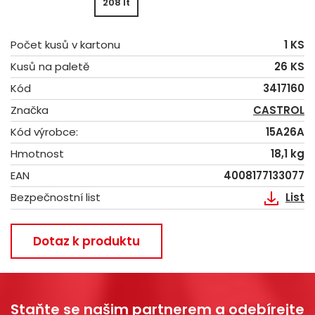
208 lt
Počet kusů v kartonu
1 KS
Kusů na paletě
26 KS
Kód
3417160
Značka
CASTROL
Kód výrobce:
15A26A
Hmotnost
18,1 kg
EAN
4008177133077
Bezpečnostní list
List
Dotaz k produktu
Staňte se našim partnerem a odebírejte