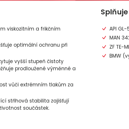
Splňuje
m viskozitním a frikčním
API GL-
MAN 342
išťuje optimální ochranu při
ZF TE-ML
BMW (vy
kytuje vyšší stupeň čistoty
ožňuje prodloužené výměnné a
ost vůči extrémním tlakům za
 střihová stabilita zajišťují
ivotnost součástek.