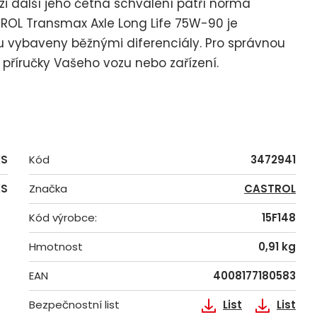
zi další jeho četná schválení patří norma
TROL Transmax Axle Long Life 75W-90 je
ou vybaveny běžnými diferenciály. Pro správnou
 příručky Vašeho vozu nebo zařízení.
KS
Kód
3472941
KS
Značka
CASTROL
Kód výrobce:
15F148
Hmotnost
0,91 kg
EAN
4008177180583
Bezpečnostní list
List
List