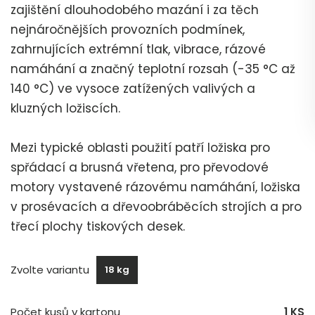
zajištění dlouhodobého mazání i za těch
nejnáročnějších provozních podmínek,
zahrnujících extrémní tlak, vibrace, rázové
namáhání a značný teplotní rozsah (-35 °C až
140 °C) ve vysoce zatížených valivých a
kluzných ložiscích.
Mezi typické oblasti použití patří ložiska pro
spřádací a brusná vřetena, pro převodové
motory vystavené rázovému namáhání, ložiska
v prosévacích a dřevoobráběcích strojích a pro
třecí plochy tiskových desek.
Zvolte variantu
18 kg
Počet kusů v kartonu
1 KS