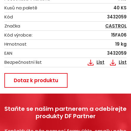
Kusů na paletě
40 KS
Kód
3432059
Značka
CASTROL
Kód výrobce:
15FA06
Hmotnost
19 kg
EAN
3432059
Bezpečnostní list
List
List
Dotaz k produktu
Staňte se našim partnerem a odebírejte
produkty DF Partner