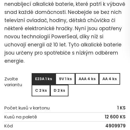
nenabíjecí alkalické baterie, které patří k výbavě
snad každé domácnosti. Neobejde se bez nich
televizní ovladač, hodiny, dětská chůvička či
některé elektronické hračky. Nyní jsou opatřeny
novou technologií PowerSeal, díky níž si
uchovají energii až 10 let. Tyto alkalické baterie
jsou určeny pro spotřebiče s nízkým odběrem
energie.
Zvolte
E23A 1 ks
9V 1 ks
AAA 4 ks
AA 4 ks
variantu
C 2 ks
D 2 ks
Počet kusů v kartonu
1 KS
Kusů na paletě
12 600 KS
Kód
4909979