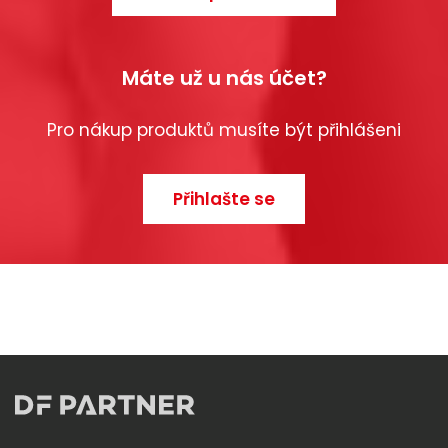
Máte už u nás účet?
Pro nákup produktů musíte být přihlášeni
Přihlašte se