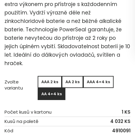
extra výkonem pro přístroje s každodenním
použitím. Vydrží výrazně déle než
zinkochloridové baterie a než běžné alkalické
baterie. Technologie PowerSeal garantuje, že
baterie nevytečou do přístroje až 2 roky po
jejich úplném vybití. Skladovatelnost baterií je 10
let. Ideální do dálkových ovladačů, svítilen a
hraček.
Zvolte
AAA 2 ks
AA 2 ks
AAA 4+4 ks
variantu
AA 4+4 ks
Počet kusů v kartonu
1 KS
Kusů na paletě
4 032 KS
Kód
4910091