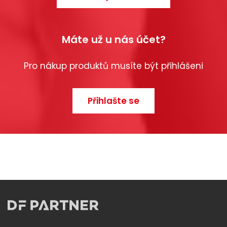
Máte už u nás účet?
Pro nákup produktů musíte být přihlášeni
Přihlašte se