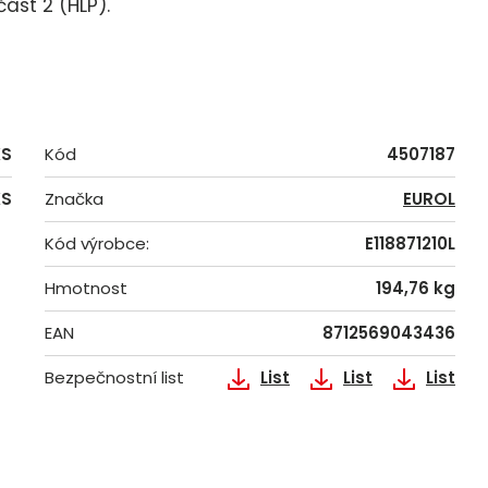
část 2 (HLP).
KS
Kód
4507187
KS
Značka
EUROL
Kód výrobce:
E118871210L
Hmotnost
194,76 kg
EAN
8712569043436
Bezpečnostní list
List
List
List