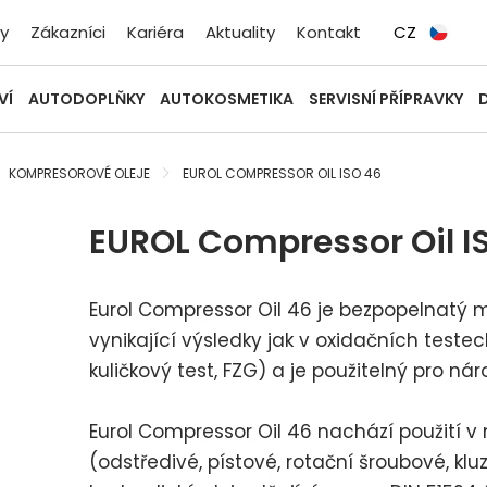
y
Zákazníci
Kariéra
Aktuality
Kontakt
CZ
VÍ
AUTODOPLŇKY
AUTOKOSMETIKA
SERVISNÍ PŘÍPRAVKY
KOMPRESOROVÉ OLEJE
EUROL COMPRESSOR OIL ISO 46
EUROL Compressor Oil IS
Eurol Compressor Oil 46 je bezpopelnatý mi
vynikající výsledky jak v oxidačních teste
kuličkový test, FZG) a je použitelný pro n
Eurol Compressor Oil 46 nachází použití v
(odstředivé, pístové, rotační šroubové, kl