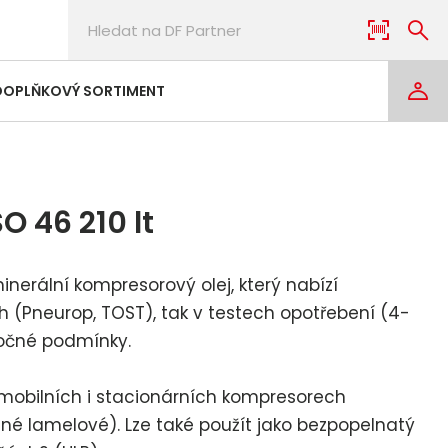
DOPLŇKOVÝ SORTIMENT
O 46 210 lt
nerální kompresorový olej, který nabízí
ch (Pneurop, TOST), tak v testech opotřebení (4-
áročné podmínky.
 mobilních i stacionárních kompresorech
uzné lamelové). Lze také použít jako bezpopelnatý