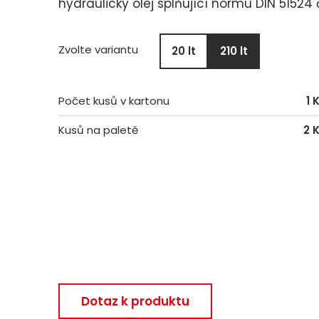
hydraulický olej splňující normu DIN 51524 
Zvolte variantu
20 lt
210 lt
Počet kusů v kartonu
1 
Kusů na paletě
2 
Dotaz k produktu