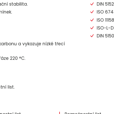
ční stabilita.
DIN 515
mínek.
ISO 674
ISO 1115
ISO-L-
DIN 515
karbonu a vykazuje nízké třecí
fáze 220 °C.
í list.