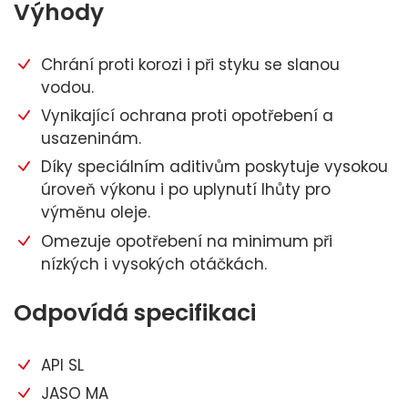
Výhody
Chrání proti korozi i při styku se slanou
vodou.
Vynikající ochrana proti opotřebení a
usazeninám.
Díky speciálním aditivům poskytuje vysokou
úroveň výkonu i po uplynutí lhůty pro
výměnu oleje.
Omezuje opotřebení na minimum při
nízkých i vysokých otáčkách.
Odpovídá specifikaci
API SL
JASO MA