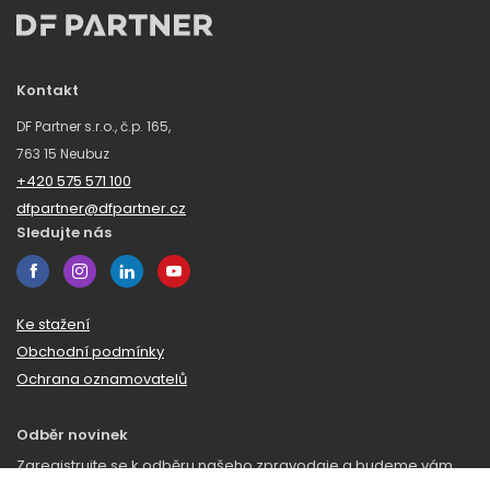
Kontakt
DF Partner s.r.o., č.p. 165,
763 15 Neubuz
+420 575 571 100
dfpartner@dfpartner.cz
Sledujte nás
Ke stažení
Obchodní podmínky
Ochrana oznamovatelů
Odběr novinek
Zaregistrujte se k odběru našeho zpravodaje a budeme vám
posílat novinky a zajímavosti ze světa DF Partner.