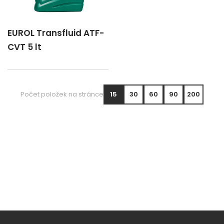
EUROL Transfluid ATF-
CVT 5 lt
Počet položek na stránce
15
30
60
90
200