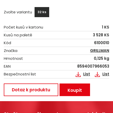
Zvolte variantu
32 ks
Počet kusů v kartonu
1 KS
Kusů na paletě
3 528 KS
Kód
6100010
Značka
GRILLMAN
Hmotnost
0,125 kg
EAN
8594007966053
Bezpečnostní list
List
List
Dotaz k produktu
Koupit