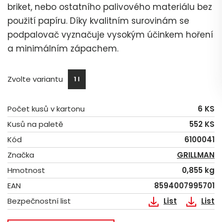
briket, nebo ostatního palivového materiálu bez
použití papíru. Díky kvalitním surovinám se
podpalovač vyznačuje vysokým účinkem hoření
a minimálním zápachem.
Zvolte variantu
1 l
Počet kusů v kartonu
6 KS
Kusů na paletě
552 KS
Kód
6100041
Značka
GRILLMAN
Hmotnost
0,855 kg
EAN
8594007995701
Bezpečnostní list
List
List