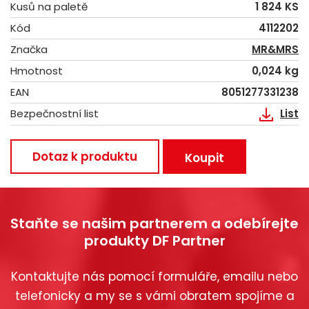
Kusů na paletě
1 824 KS
Kód
4112202
Značka
MR&MRS
Hmotnost
0,024 kg
EAN
8051277331238
Bezpečnostní list
List
Dotaz k produktu
Koupit
Staňte se našim partnerem a odebírejte
produkty DF Partner
Kontaktujte nás pomocí formuláře, emailu nebo
telefonicky a my se s vámi obratem spojíme a