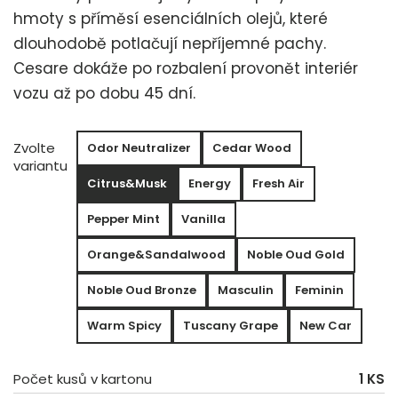
hmoty s příměsí esenciálních olejů, které
dlouhodobě potlačují nepříjemné pachy.
Cesare dokáže po rozbalení provonět interiér
vozu až po dobu 45 dní.
Zvolte
Odor Neutralizer
Cedar Wood
variantu
Citrus&Musk
Energy
Fresh Air
Pepper Mint
Vanilla
Orange&Sandalwood
Noble Oud Gold
Noble Oud Bronze
Masculin
Feminin
Warm Spicy
Tuscany Grape
New Car
Počet kusů v kartonu
1 KS