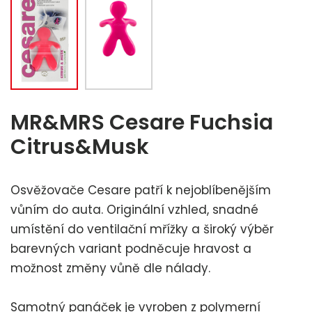
MR&MRS Cesare Fuchsia
Citrus&Musk
Osvěžovače Cesare patří k nejoblíbenějším
vůním do auta. Originální vzhled, snadné
umístění do ventilační mřížky a široký výběr
barevných variant podněcuje hravost a
možnost změny vůně dle nálady.
Samotný panáček je vyroben z polymerní